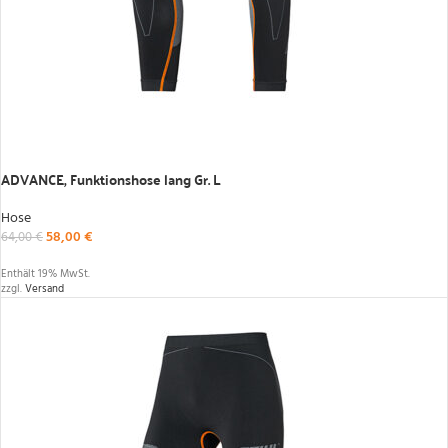
IN DEN WARENKORB
ADVANCE, Funktionshose lang Gr. L
Hose
58,00
€
64,00
€
Enthält 19% MwSt.
zzgl.
Versand