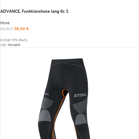
IN DEN WARENKORB
ADVANCE, Funktionshose lang Gr. S
Hose
58,00
€
64,00
€
Enthält 19% MwSt.
zzgl.
Versand