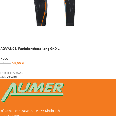
IN DEN WARENKORB
ADVANCE, Funktionshose lang Gr. XL
Hose
58,00
€
64,00
€
Enthält 19% MwSt.
zzgl.
Versand
Bernauer Straße 20, 94356 Kirchroth