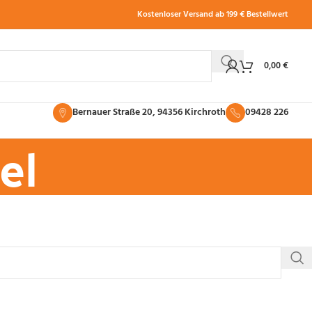
Kostenloser Versand ab 199 € Bestellwert
0,00
€
Bernauer Straße 20, 94356 Kirchroth
09428 226
el