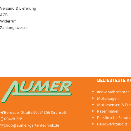
Versand & Lieferung
AGB
Widerruf
Zahlungsweisen
BELIEBTESTE 
Imow Mähroboter
Motorsägen
Motorsensen & Fre
Rasenmäher
Bernauer Straße 20, 94356 Kirchroth
Persönliche Schut
09428 226
Handwerkzeug & F
shop@aumer-gartentechnik.de