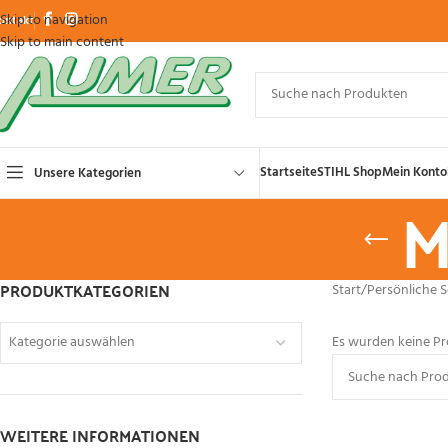
Skip to navigation
ontakt
Skip to main content
Startseite
STIHL Shop
Mein Konto
Unsere Kategorien
M
PRODUKTKATEGORIEN
Start
/
Persönliche 
Kategorie auswählen
Es wurden keine Pr
WEITERE INFORMATIONEN