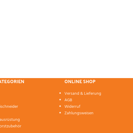
KATEGORIEN
ONLINE SHOP
Versand & Lieferung
AGB
ischneider
Widerruf
Zahlungsweisen
zausrüstung
orstzubehör