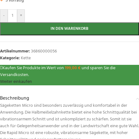
5 vorrätig
-
+
IN DEN WARENKORB
Artikelnummer:
36860000056
Kategorie:
Kette
Kaufen Sie Produkte im Wert von
199,00
€
und sparen Sie die
Versandkosten.
Weiter einkaufen
Beschreibung
Sägeketten Micro sind besonders zuverlässig und komfortabel in der
Anwendung. Die Halbmeißelzahnkette bietet eine hohe Schnittqualität bei
vibrationsarmem Schnitt und ist unkompliziert zu schärfen. Somit ist sie
auch für Gelegenheitsanwender und in der Landwirtschaft eine gute Wahl.
Die Rapid Micro ist eine robuste, vibrationsarme Sägekette, mit hoher