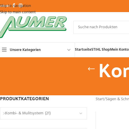
Skip to navigation
ontakt
Skip to main content
Startseite
STIHL Shop
Mein Konto
Unsere Kategorien
Kom
PRODUKTKATEGORIEN
Start
/
Sägen & Sch
Kombi- & Mulitsystem (21)