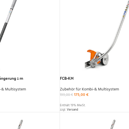
längerung 1 m
FCB-KM
-& Multisystem
Zubehör für Kombi-& Multisystem
175,00
€
199,00
€
Enthält 19% MwSt.
zzgl.
Versand