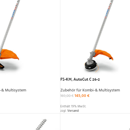
FS-KM, AutoCut C 26-2
-& Multisystem
Zubehör für Kombi-& Multisystem
145,00
€
169,00
€
Enthält 19% MwSt.
zzgl.
Versand