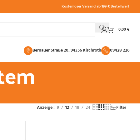
Kostenloser Versand ab 199 € Bestellwert
0,00
€
Bernauer Straße 20, 94356 Kirchroth
09428 226
stem
Anzeige
9
12
18
24
Filter