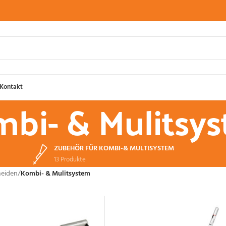
Kontakt
bi- & Mulitsy
ZUBEHÖR FÜR KOMBI-& MULTISYSTEM
13 Produkte
neiden
/
Kombi- & Mulitsystem