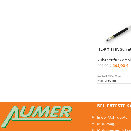
HL-KM 145°, Schn
Zubehör für Kombi
405,00
€
469,00
€
Enthält 19% MwSt.
zzgl.
Versand
BELIEBTESTE 
Imow Mähroboter
Motorsägen
Motorsensen & Fre