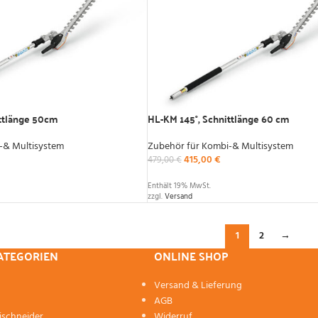
ittlänge 50cm
HL-KM 145°, Schnittlänge 60 cm
-& Multisystem
Zubehör für Kombi-& Multisystem
415,00
€
479,00
€
Enthält 19% MwSt.
zzgl.
Versand
1
2
→
KATEGORIEN
ONLINE SHOP
Versand & Lieferung
AGB
ischneider
Widerruf