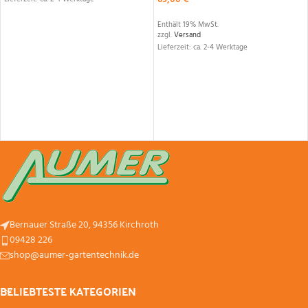
Enthält 19% MwSt.
zzgl.
Versand
Lieferzeit: ca. 2-4 Werktage
Bernauer Straße 20, 94356 Kirchroth
09428 226
shop@aumer-gartentechnik.de
BELIEBTESTE KATEGORIEN