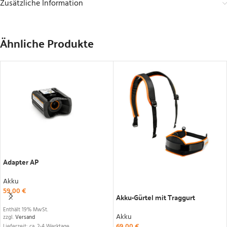
Zusätzliche Information
Ähnliche Produkte
IN DEN WARENKORB
Adapter AP
Akku
IN DEN WARENKORB
59,00
€
Akku-Gürtel mit Traggurt
Enthält 19% MwSt.
Akku
zzgl.
Versand
69,00
€
Lieferzeit: ca. 2-4 Werktage