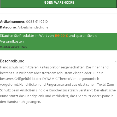
IN DEN WARENKORB
Artikelnummer:
0088 611 0510
Kategorie:
Arbeitshandschuhe
Kaufen Sie Produkte im Wert von
199,00
€
und sparen Sie die
Versandkosten.
Weiter einkaufen
Beschreibung
Handschuh mit mittleren Kälteisolationseigenschaften. Die Innenhand
besteht aus weichem aber trotzdem robustem Ziegenleder. Für ein
besseres Griffgefühl ist der DYNAMIC ThermoVent ergonomisch
vorgeformt. Handrücken und Fingerseite sind aus elastischem Textil. Zum
Schutz beim Anstoßen sind die Knöchel zusätzlich verstärkt. Der elastische
Bund stützt das Handgelenk und verhindert, dass Schmutz oder Späne in
den Handschuh gelangen.