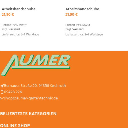
Arbeitshandschuhe
Arbeitshandschuhe
21,90
€
21,90
€
Enthält 19% MwSt.
Enthält 19% MwSt.
zzgl.
Versand
zzgl.
Versand
Lieferzeit: ca. 2-4 Werktage
Lieferzeit: ca. 2-4 Werktage
Bernauer Straße 20, 94356 Kirchroth
09428 226
shop@aumer-gartentechnik.de
BELIEBTESTE KATEGORIEN
ONLINE SHOP