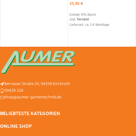
25,90
€
Enthält 19% MwSt.
zzgl.
Versand
Lieferzeit: ca. 2-4 Werktage
Bernauer Straße 20, 94356 Kirchroth
09428 226
shop@aumer-gartentechnik.de
BELIEBTESTE KATEGORIEN
ONLINE SHOP