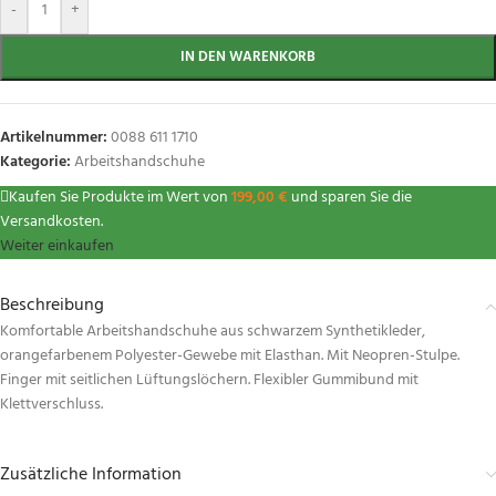
-
+
IN DEN WARENKORB
Artikelnummer:
0088 611 1710
Kategorie:
Arbeitshandschuhe
Kaufen Sie Produkte im Wert von
199,00
€
und sparen Sie die
Versandkosten.
Weiter einkaufen
Beschreibung
Komfortable Arbeitshandschuhe aus schwarzem Synthetikleder,
orangefarbenem Polyester-Gewebe mit Elasthan. Mit Neopren-Stulpe.
Finger mit seitlichen Lüftungslöchern. Flexibler Gummibund mit
Klettverschluss.
Zusätzliche Information