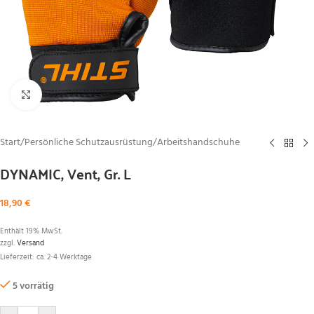
Zum Vergrößern klicken
Start
/
Persönliche Schutzausrüstung
/
Arbeitshandschuhe
DYNAMIC, Vent, Gr. L
18,90
€
Enthält 19% MwSt.
zzgl.
Versand
Lieferzeit: ca. 2-4 Werktage
5 vorrätig