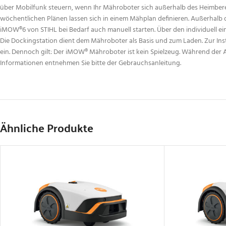
über Mobilfunk steuern, wenn Ihr Mähroboter sich außerhalb des Heimbereic
wöchentlichen Plänen lassen sich in einem Mähplan definieren. Außerhalb d
iMOW®6 von STIHL bei Bedarf auch manuell starten. Über den individuell e
Die Dockingstation dient dem Mähroboter als Basis und zum Laden. Zur Inst
ein. Dennoch gilt: Der iMOW® Mähroboter ist kein Spielzeug. Während der
Informationen entnehmen Sie bitte der Gebrauchsanleitung.
Ähnliche Produkte