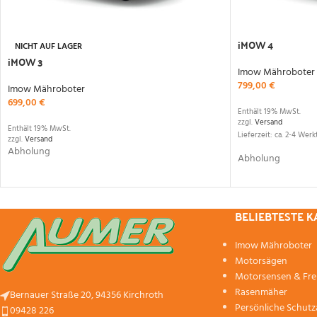
iMOW 4
NICHT AUF LAGER
iMOW 3
Imow Mähroboter
799,00
€
Imow Mähroboter
699,00
€
Enthält 19% MwSt.
zzgl.
Versand
Enthält 19% MwSt.
Lieferzeit: ca. 2-4 Werk
zzgl.
Versand
Abholung
Abholung
BELIEBTESTE 
Imow Mähroboter
Motorsägen
Motorsensen & Fre
Rasenmäher
Bernauer Straße 20, 94356 Kirchroth
Persönliche Schut
09428 226