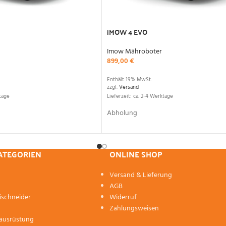
iMOW 4 EVO
Imow Mähroboter
899,00
€
Enthält 19% MwSt.
zzgl.
Versand
tage
Lieferzeit: ca. 2-4 Werktage
Abholung
KATEGORIEN
ONLINE SHOP
Versand & Lieferung
AGB
ischneider
Widerruf
Zahlungsweisen
zausrüstung