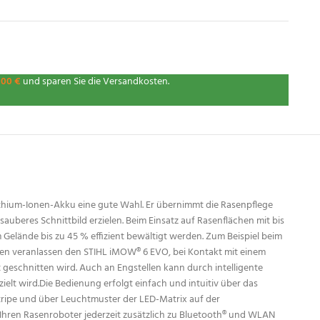
,00
€
und sparen Sie die Versandkosten.
thium-Ionen-Akku eine gute Wahl. Er übernimmt die Rasenpflege
uberes Schnittbild erzielen. Beim Einsatz auf Rasenflächen mit bis
Gelände bis zu 45 % effizient bewältigt werden. Zum Beispiel beim
ren veranlassen den STIHL iMOW® 6 EVO, bei Kontakt mit einem
geschnitten wird. Auch an Engstellen kann durch intelligente
lt wird.Die Bedienung erfolgt einfach und intuitiv über das
tripe und über Leuchtmuster der LED-Matrix auf der
Ihren Rasenroboter jederzeit zusätzlich zu Bluetooth® und WLAN