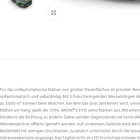
Zum Vergrößern klicken
Für das vollautomatische Mähen von großen Rasenflächen im privaten Bere
vollautomatisch und selbständig. Mit 3 freischwingenden Messerklingen des
zu 3.000 m² können beim Mulchen, bei dem das Gras zerkleinert wird, um es
Mähen am Hang spielt der STIHL iMOW® 6 EVO seine Stärken aus. Mit einem 
Hindernis die Richtung zu ändern. Dabei werden Gegenstände mit kontrollie
Wendemanöver effektiv gemäht werden. Auf unebenem Gelände wird die Gesc
Bedienfeld mit wenigen Drucktasten, zusätzlich unterstützt durch die Spr
Gehäuseoberseite angezeigt. Das Tagfahrlicht im LED Frontstripe können S