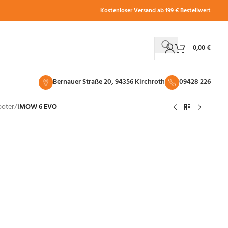
Kostenloser Versand ab 199 € Bestellwert
0,00
€
Bernauer Straße 20, 94356 Kirchroth
09428 226
oter
/
iMOW 6 EVO