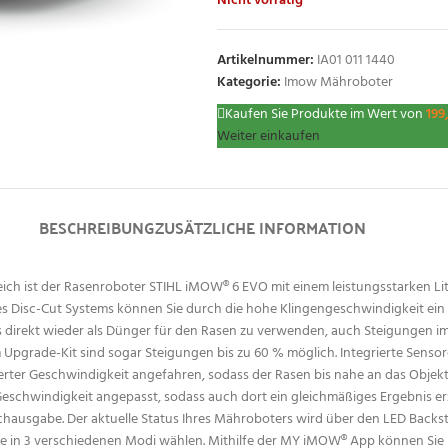
Nicht vorrätig
Artikelnummer:
IA01 011 1440
Kategorie:
Imow Mähroboter
Kaufen Sie Produkte im Wert von
199
Weiter einkaufen
BESCHREIBUNG
ZUSÄTZLICHE INFORMATION
ich ist der Rasenroboter STIHL iMOW® 6 EVO mit einem leistungsstarken Li
 Disc-Cut Systems können Sie durch die hohe Klingengeschwindigkeit ein sa
 direkt wieder als Dünger für den Rasen zu verwenden, auch Steigungen im 
Upgrade-Kit sind sogar Steigungen bis zu 60 % möglich. Integrierte Senso
rter Geschwindigkeit angefahren, sodass der Rasen bis nahe an das Objekt 
hwindigkeit angepasst, sodass auch dort ein gleichmäßiges Ergebnis erzie
achausgabe. Der aktuelle Status Ihres Mähroboters wird über den LED Backs
ie in 3 verschiedenen Modi wählen. Mithilfe der MY iMOW® App können Sie 