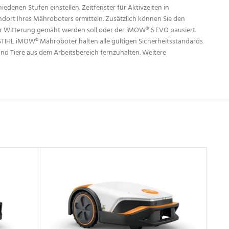
denen Stufen einstellen. Zeitfenster für Aktivzeiten in
ndort Ihres Mähroboters ermitteln. Zusätzlich können Sie den
ser Witterung gemäht werden soll oder der iMOW® 6 EVO pausiert.
. STIHL iMOW® Mähroboter halten alle gültigen Sicherheitsstandards
nd Tiere aus dem Arbeitsbereich fernzuhalten. Weitere