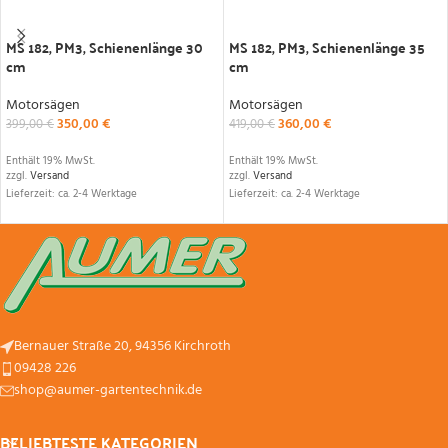
IN DEN WARENKORB
IN DEN WARENKORB
MS 182, PM3, Schienenlänge 30
MS 182, PM3, Schienenlänge 35
cm
cm
Motorsägen
Motorsägen
350,00
€
360,00
€
399,00
€
419,00
€
Enthält 19% MwSt.
Enthält 19% MwSt.
zzgl.
Versand
zzgl.
Versand
Lieferzeit: ca. 2-4 Werktage
Lieferzeit: ca. 2-4 Werktage
Bernauer Straße 20, 94356 Kirchroth
09428 226
shop@aumer-gartentechnik.de
BELIEBTESTE KATEGORIEN