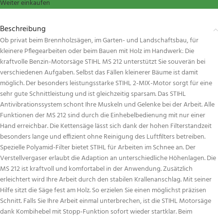
Weiter einkaufen
Beschreibung
Ob privat beim Brennholzsägen, im Garten- und Landschaftsbau, für
kleinere Pflegearbeiten oder beim Bauen mit Holz im Handwerk: Die
kraftvolle Benzin-Motorsäge STIHL MS 212 unterstützt Sie souverän bei
verschiedenen Aufgaben. Selbst das Fällen kleinerer Bäume ist damit
möglich. Der besonders leistungsstarke STIHL 2-MIX-Motor sorgt für eine
sehr gute Schnittleistung und ist gleichzeitig sparsam. Das STIHL
Antivibrationssystem schont Ihre Muskeln und Gelenke bei der Arbeit. Alle
Funktionen der MS 212 sind durch die Einhebelbedienung mit nur einer
Hand erreichbar. Die Kettensäge lässt sich dank der hohen Filterstandzeit
besonders lange und effizient ohne Reinigung des Luftfilters betreiben.
Spezielle Polyamid-Filter bietet STIHL für Arbeiten im Schnee an. Der
Verstellvergaser erlaubt die Adaption an unterschiedliche Höhenlagen. Die
MS 212 ist kraftvoll und komfortabel in der Anwendung. Zusätzlich
erleichtert wird Ihre Arbeit durch den stabilen Krallenanschlag. Mit seiner
Hilfe sitzt die Säge fest am Holz. So erzielen Sie einen möglichst präzisen
Schnitt. Falls Sie Ihre Arbeit einmal unterbrechen, ist die STIHL Motorsäge
dank Kombihebel mit Stopp-Funktion sofort wieder startklar. Beim