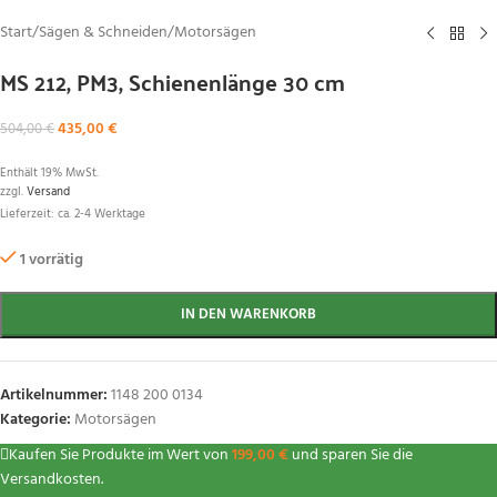
Start
/
Sägen & Schneiden
/
Motorsägen
MS 212, PM3, Schienenlänge 30 cm
435,00
€
504,00
€
Enthält 19% MwSt.
zzgl.
Versand
Lieferzeit: ca. 2-4 Werktage
1 vorrätig
IN DEN WARENKORB
Artikelnummer:
1148 200 0134
Kategorie:
Motorsägen
Kaufen Sie Produkte im Wert von
199,00
€
und sparen Sie die
Versandkosten.