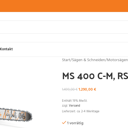
Kontakt
Start
/
Sägen & Schneiden
/
Motorsägen
MS 400 C-M, R
1.290,00
€
1.499,00
€
Enthält 19% MwSt.
zzgl.
Versand
Lieferzeit: ca. 2-4 Werktage
1 vorrätig