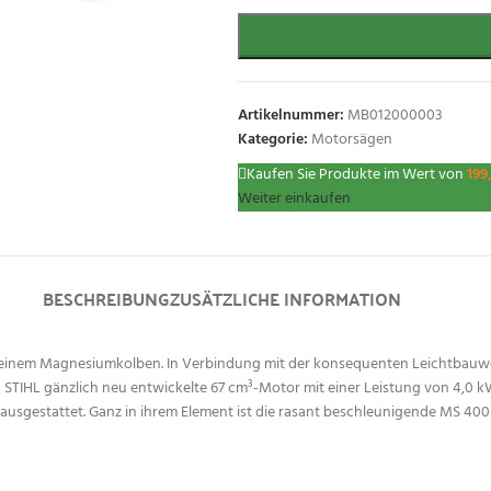
Artikelnummer:
MB012000003
Kategorie:
Motorsägen
Kaufen Sie Produkte im Wert von
199
Weiter einkaufen
BESCHREIBUNG
ZUSÄTZLICHE INFORMATION
t einem Magnesiumkolben. In Verbindung mit der konsequenten Leichtbauwe
TIHL gänzlich neu entwickelte 67 cm³-Motor mit einer Leistung von 4,0 kW
t ausgestattet. Ganz in ihrem Element ist die rasant beschleunigende MS 40