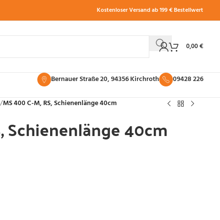
Kostenloser Versand ab 199 € Bestellwert
0,00
€
Bernauer Straße 20, 94356 Kirchroth
09428 226
/
MS 400 C-M, RS, Schienenlänge 40cm
S, Schienenlänge 40cm