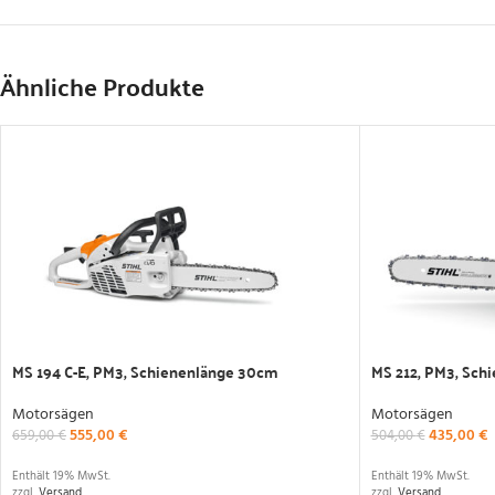
Ähnliche Produkte
MS 194 C-E, PM3, Schienenlänge 30cm
MS 212, PM3, Sch
Motorsägen
Motorsägen
555,00
€
435,00
€
659,00
€
504,00
€
Enthält 19% MwSt.
Enthält 19% MwSt.
zzgl.
Versand
zzgl.
Versand