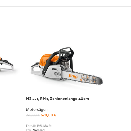
MS 271, RM3, Schienenlänge 40cm
MS 29
Motorsägen
Moto
670,00
€
779,00
€
869,0
Enthält 19% MwSt.
Enthäl
zzgl.
Versand
zzgl.
V