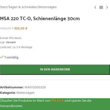
Start
/
Sägen & Schneiden
/
Motorsägen
MSA 220 TC-O, Schienenlänge 30cm
920,00
€
1.069,00
€
Enthält 19% MwSt.
zzgl.
Versand
Lieferzeit: ca. 2-4 Werktage
1 vorrätig
IN DEN WARENKORB
Artikelnummer:
MA012000329
Kategorie:
Motorsägen
Kaufen Sie Produkte im Wert von
199,00
€
und sparen Sie die
Versandkosten.