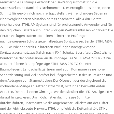
reduziert die Leistungselektronik per De-Rating automatisch die
Stromstärke und damit das Drehmoment. Dies ermöglicht es Ihnen, einen
Schnitt für gewöhnlich noch fertigzustellen, während andere Sägen in
einer vergleichbaren Situation bereits abschalten. Alle Akku-Geräte
innerhalb des STIHL AP‑Systems sind für professionelle Anwender und für
den täglichen Einsatz auch unter widrigen Wettereinflüssen konzipiert. Die
Geräte verfügen zudem über einen in internen Prüfungen
nachgewiesenen Schutz gegen allseitiges Spritzwasser. Bei der STIHL MSA
220 T wurde der bereits in internen Prüfungen nachgewiesene
Spritzwasserschutz zusätzlich nach IPX4 Schutzart zertifiziert. Zusätzlicher
Komfort bei der professionellen Baumpflege: Die STIHL MSA 220 TC-O Die
akkubetriebene Baumpflegesäge STIHL MSA 220 TC‑O bietet
Baumpflegern, Landschaftsgärtnern und auch Kommunen eine hohe
Schnittleistung und viel Komfort bei Pflegearbeiten in der Baumkrone und
dem Abtragen von Stammstücken. Der Ölsensor, der durchgehend die
vorhandene Menge an Kettenhaftöl misst, hilft Ihnen beim effizienten
Arbeiten. Denn bei einem Ölmangel werden sie über die LED-Anzeige aktiv
darauf hingewiesen. Um möglichst einfach präzise Schnitte
durchzuführen, unterstützt Sie die angebrachte Fällleiste auf der Lüfter-
und der Abtriebsseite. Hinweis: STIHL empfiehlt die Kettenhaftöle STIHL