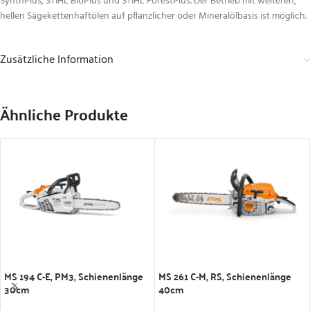
SynthPlus, STIHL BioPlus und STIHL ForestPlus. Der Betrieb mit weiteren,
hellen Sägekettenhaftölen auf pflanzlicher oder Mineralölbasis ist möglich.
Zusätzliche Information
Ähnliche Produkte
IN DEN WARENKORB
IN DEN WARENKORB
MS 194 C-E, PM3, Schienenlänge
MS 261 C-M, RS, Schienenlänge
30cm
40cm