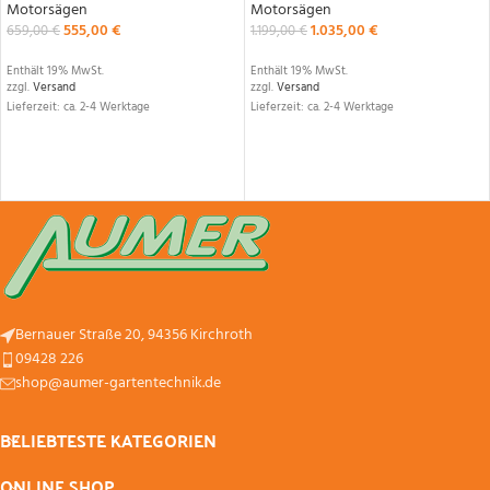
Motorsägen
Motorsägen
555,00
€
1.035,00
€
659,00
€
1.199,00
€
Enthält 19% MwSt.
Enthält 19% MwSt.
zzgl.
Versand
zzgl.
Versand
Lieferzeit: ca. 2-4 Werktage
Lieferzeit: ca. 2-4 Werktage
Bernauer Straße 20, 94356 Kirchroth
09428 226
shop@aumer-gartentechnik.de
BELIEBTESTE KATEGORIEN
ONLINE SHOP