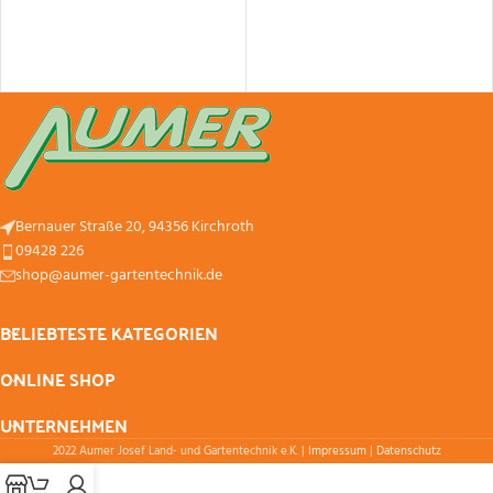
Bernauer Straße 20, 94356 Kirchroth
09428 226
shop@aumer-gartentechnik.de
BELIEBTESTE KATEGORIEN
ONLINE SHOP
UNTERNEHMEN
2022 Aumer Josef Land- und Gartentechnik e.K. |
Impressum
|
Datenschutz