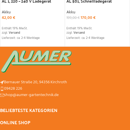
AL 1, 220 – 240 V Ladegerät
AL 501, Schnellladegerät
Akku
Akku
42,00
€
170,00
€
199,00
€
Enthält 19% MwSt.
Enthält 19% MwSt.
zzgl.
Versand
zzgl.
Versand
Lieferzeit: ca. 2-4 Werktage
Lieferzeit: ca. 2-4 Werktage
Bernauer Straße 20, 94356 Kirchroth
09428 226
shop@aumer-gartentechnik.de
BELIEBTESTE KATEGORIEN
ONLINE SHOP