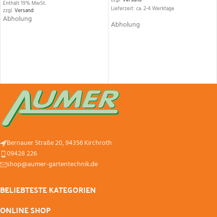
zzgl.
Versand
Enthält 19% MwSt.
Lieferzeit: ca. 2-4 Werktage
zzgl.
Versand
Abholung
Abholung
Bernauer Straße 20, 94356 Kirchroth
09428 226
shop@aumer-gartentechnik.de
BELIEBTESTE KATEGORIEN
ONLINE SHOP