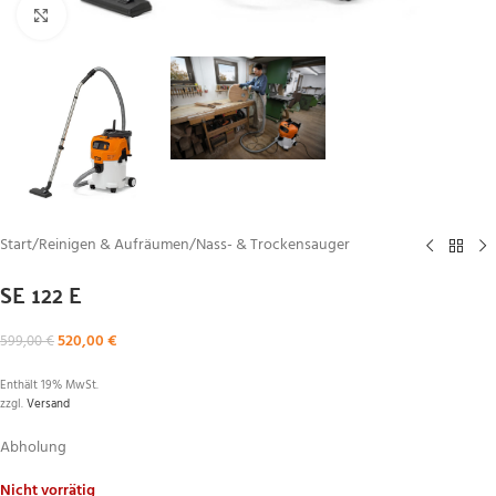
Zum Vergrößern klicken
Start
/
Reinigen & Aufräumen
/
Nass- & Trockensauger
SE 122 E
520,00
€
599,00
€
Enthält 19% MwSt.
zzgl.
Versand
Abholung
Nicht vorrätig