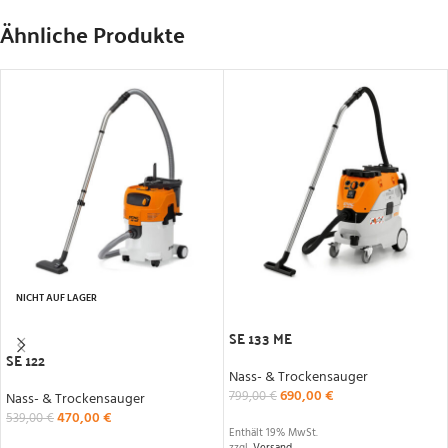
Ähnliche Produkte
NICHT AUF LAGER
IN DEN WARENKORB
WEITERLESEN
SE 133 ME
SE 122
Nass- & Trockensauger
690,00
€
799,00
€
Nass- & Trockensauger
470,00
€
539,00
€
Enthält 19% MwSt.