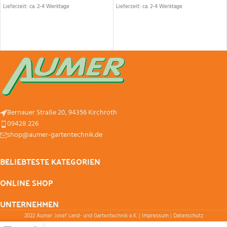
Lieferzeit: ca. 2-4 Werktage
Lieferzeit: ca. 2-4 Werktage
Bernauer Straße 20, 94356 Kirchroth
09428 226
shop@aumer-gartentechnik.de
BELIEBTESTE KATEGORIEN
ONLINE SHOP
UNTERNEHMEN
2022 Aumer Josef Land- und Gartentechnik e.K. |
Impressum
|
Datenschutz