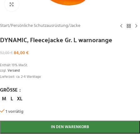
Zum Vergrößern klicken
Start
/
Persönliche Schutzausrüstung
/
Jacke
DYNAMIC, Fleecejacke Gr. L warnorange
84,00
€
92,00
€
Enthält 19% MwSt.
zzgl.
Versand
Lieferzeit: ca. 2-4 Werktage
GRÖSSE
M
L
XL
1 vorrätig
IN DEN WARENKORB