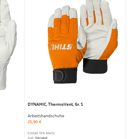
DYNAMIC, ThermoVent, Gr. S
DYNAM
Arbeitshandschuhe
Arbei
25,90
€
25,9
Enthält 19% MwSt.
Enthäl
zzgl.
Versand
zzgl.
V