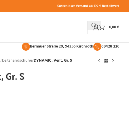
Kostenloser Versand ab 199 € Bestellwert
0,00
€
Bernauer Straße 20, 94356 Kirchroth
09428 226
rbeitshandschuhe
/
DYNAMIC, Vent, Gr. S
 Gr. S