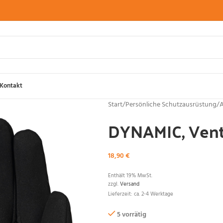
Kontakt
Start
/
Persönliche Schutzausrüstung
/
A
DYNAMIC, Vent,
18,90
€
Enthält 19% MwSt.
zzgl.
Versand
Lieferzeit: ca. 2-4 Werktage
5 vorrätig