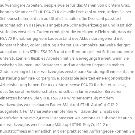
aufwendigere Arbeiten, beispielsweise für das Mähen von dichtem Gras,
können Sie an der STIHL FSA 70 R die volle Drehzahl nutzen, indem Sie per
Schiebeschalter einfach auf Stufe 2 schalten. Die Drehzahl passt sich
automatisch an das jeweils angebaute Schneidwerkzeug an und lässt sich
stufenlos einstellen. Zudem ermöglicht die intelligente Elektronik, dass die
FSA 70 R unabhängig vom Ladezustand des Akkus durchgehend mit
konstant hoher, voller Leistung arbeitet. Die kompakte Bauweise der gut
ausbalancierten STIHL FSA 70 R und der Rundumgriff mit Softkomponente
unterstützen ein flexibles Arbeiten mit viel Bewegungsfreiheit, wenn Sie
zwischen Bäumen und Sträuchern und an anderen Engstellen mähen.
Zudem ermöglicht der werkzeuglos einstellbare Rundumgriff eine einfache
Einstellung auf Ihre Körpergröße, sodass Sie jederzeit eine ergonomische
Arbeitshaltung haben. Die Akku-Motorsense FSA 70 R arbeitet so leise,
dass Sie sie ohne Gehörschutz und selbst in lärmsensiblen Bereichen
einsetzen können. Die STIHL FSA 70 R wird serienmäßig mit dem
werkzeuglos wechselbaren Faden-Mähkopf STIHL AutoCut C 12-2
ausgeliefert. Für Mäharbeiten empfehlen wir dabei den Einsatz des
Mähfaden rund mit 2,4 mm Durchmesser. Als optionales Zubehör ist auch
der werkzeuglos wechselbare Mähkopf STIHL PolyCut 12-2 mit
Kunststoffmessern erhältlich. Mit der praktischen Aufhängeöse können Sie