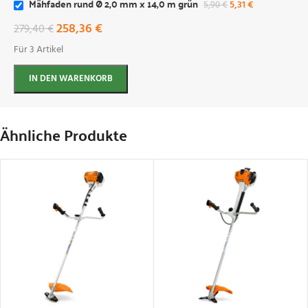
Mähfaden rund Ø 2,0 mm x 14,0 m grün
5,31
€
5,90
€
258,36
€
279,40
€
Für 3 Artikel
IN DEN WARENKORB
Ähnliche Produkte