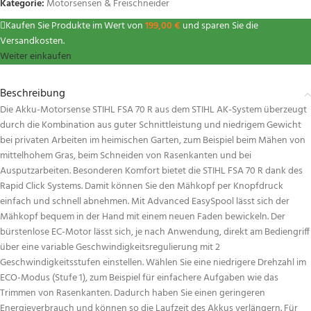
Kategorie:
Motorsensen & Freischneider
Kaufen Sie Produkte im Wert von
199,00
€
und sparen Sie die
Versandkosten.
Weiter einkaufen
Beschreibung
Die Akku-Motorsense STIHL FSA 70 R aus dem STIHL AK-System überzeugt
durch die Kombination aus guter Schnittleistung und niedrigem Gewicht
bei privaten Arbeiten im heimischen Garten, zum Beispiel beim Mähen von
mittelhohem Gras, beim Schneiden von Rasenkanten und bei
Ausputzarbeiten. Besonderen Komfort bietet die STIHL FSA 70 R dank des
Rapid Click Systems. Damit können Sie den Mähkopf per Knopfdruck
einfach und schnell abnehmen. Mit Advanced EasySpool lässt sich der
Mähkopf bequem in der Hand mit einem neuen Faden bewickeln. Der
bürstenlose EC-Motor lässt sich, je nach Anwendung, direkt am Bediengriff
über eine variable Geschwindigkeitsregulierung mit 2
Geschwindigkeitsstufen einstellen. Wählen Sie eine niedrigere Drehzahl im
ECO-Modus (Stufe 1), zum Beispiel für einfachere Aufgaben wie das
Trimmen von Rasenkanten. Dadurch haben Sie einen geringeren
Energieverbrauch und können so die Laufzeit des Akkus verlängern. Für