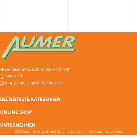
Bernauer Straße 20, 94356 Kirchroth
09428 226
shop@aumer-gartentechnik.de
BELIEBTESTE KATEGORIEN
ONLINE SHOP
UNTERNEHMEN
2022 Aumer Josef Land- und Gartentechnik e.K. |
Impressum
|
Datenschutz