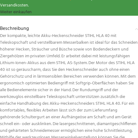
Versandkosten.
Weiter einkaufen
Beschreibung
Der kompakte, leichte Akku-Heckenschneider STIHL HLA 40 mit
Teleskopschaft und verstellbarem Messerbalken ist ideal für das Schneiden
höherer Hecken, Sträucher und Büsche sowie von Bodendeckern und
Ziergehölzen im privaten Umfeld. Er arbeitet dabei mit leistungsfähigen
Lithium-Ionen-Akkus aus dem STIHL AS-System. Der Motor des STIHL HLA
40 ist so geräuscharm, dass Sie den Heckenschneider auch ohne einen
Gehörschutz und in lärmsensiblen Bereichen verwenden können. Mit dem
ergonomisch optimierten Bediengriff mit Softgrip-Oberflächen haben Sie
alle Bedienelemente sicher in der Hand. Der Rundumgriff und der
werkzeuglos einstellbare Teleskopschaft unterstützen zusätzlich die
einfache Handhabung des Akku-Heckenschneiders STIHL HLA 40. Für ein
komfortables, flexibles Arbeiten lässt sich der zum Lieferumfang
gehörende Schultergurt an einer Aufhängeöse am Schaft und am Gerät
schnell ein- oder ausklinken. Die lasergeschnittenen, diamantgeschliffenen
und gehärteten Schneidemesser ermöglichen eine hohe Schnittleistung.
Mithilfe der werkzeuglosen Messerwinkelverstellung können Sie die