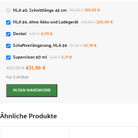
HLA 40, Schnittlänge 45 cm
139,00
€
149,00
€
HLA 56, ohne Akku und Ladegerät
230,00
€
249,00
€
Deckel
4,05
€
4,50
€
Schaftverlängerung, HLA 56
53,10
€
59,00
€
Superclean 50 ml
5,31
€
5,90
€
431,46
€
467,40
€
Für 5 Artikel
IN DEN WARENKORB
Ähnliche Produkte