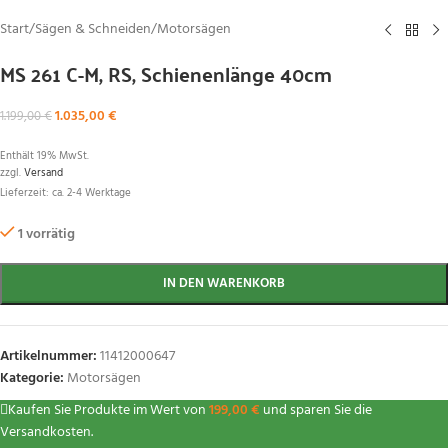
Start
/
Sägen & Schneiden
/
Motorsägen
MS 261 C-M, RS, Schienenlänge 40cm
1.035,00
€
1.199,00
€
Enthält 19% MwSt.
zzgl.
Versand
Lieferzeit: ca. 2-4 Werktage
1 vorrätig
IN DEN WARENKORB
Artikelnummer:
11412000647
Kategorie:
Motorsägen
Kaufen Sie Produkte im Wert von
199,00
€
und sparen Sie die
Versandkosten.