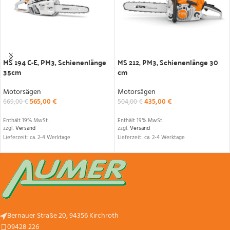
IN DEN WARENKORB
IN DEN WARENKORB
MS 194 C-E, PM3, Schienenlänge
MS 212, PM3, Schienenlänge 30
35cm
cm
Motorsägen
Motorsägen
565,00
€
435,00
€
669,00
€
504,00
€
Enthält 19% MwSt.
Enthält 19% MwSt.
zzgl.
Versand
zzgl.
Versand
Lieferzeit: ca. 2-4 Werktage
Lieferzeit: ca. 2-4 Werktage
Bernauer Straße 20, 94356 Kirchroth
09428 226