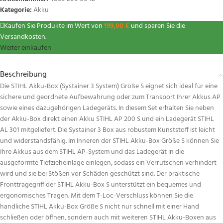
Kategorie:
Akku
Kaufen Sie Produkte im Wert von
199,00
€
und sparen Sie die
Versandkosten.
Weiter einkaufen
Beschreibung
Die STIHL Akku-Box (Systainer 3 System) Größe S eignet sich ideal für eine
sichere und geordnete Aufbewahrung oder zum Transport Ihrer Akkus AP
sowie eines dazugehörigen Ladegeräts. In diesem Set erhalten Sie neben
der Akku-Box direkt einen Akku STIHL AP 200 S und ein Ladegerät STIHL
AL 301 mitgeliefert. Die Systainer 3 Box aus robustem Kunststoff ist leicht
und widerstandsfähig. Im Inneren der STIHL Akku-Box Größe S können Sie
Ihre Akkus aus dem STIHL AP-System und das Ladegerät in die
ausgeformte Tiefzieheinlage einlegen, sodass ein Verrutschen verhindert
wird und sie bei Stößen vor Schäden geschützt sind. Der praktische
Fronttragegriff der STIHL Akku-Box S unterstützt ein bequemes und
ergonomisches Tragen. Mit dem T-Loc-Verschluss können Sie die
handliche STIHL Akku-Box Größe S nicht nur schnell mit einer Hand
schließen oder öffnen, sondern auch mit weiteren STIHL Akku-Boxen aus