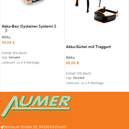
IN DEN WARENKORB
Akku-Box (Systainer System) S
Akku
IN DEN WARENKORB
59,00
€
Akku-Gürtel mit Traggurt
Enthält 19% MwSt.
Akku
zzgl.
Versand
69,00
€
Lieferzeit: ca. 2-4 Werktage
Enthält 19% MwSt.
zzgl.
Versand
Lieferzeit: ca. 2-4 Werktage
Bernauer Straße 20, 94356 Kirchroth