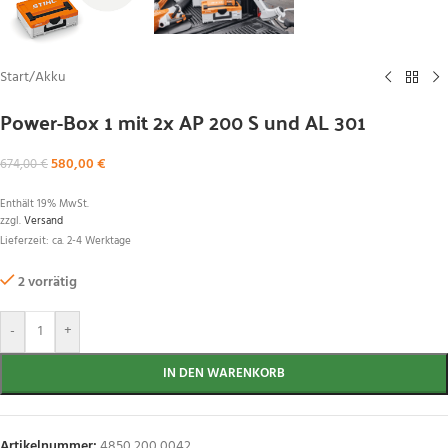
Start
/
Akku
Power-Box 1 mit 2x AP 200 S und AL 301
580,00
€
674,00
€
Enthält 19% MwSt.
zzgl.
Versand
Lieferzeit: ca. 2-4 Werktage
2 vorrätig
-
+
IN DEN WARENKORB
Artikelnummer:
4850 200 0042