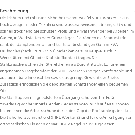
Beschreibung
Die leichten und robusten Sicherheitsschnürstiefel STIHL Worker S3 aus
hochwertigem Leder-Textilmix sind wasserabweisend, atmungsaktiv und
schnell trocknend. Sie schützen Profis und Privatanwender bei Arbeiten im
Garten, in Werkstätten oder Grünanlagen. Sie können die Schnürstiefel
dank der dämpfenden, öl- und kraftstoffbeständigen Gummi-EVA-
Laufsohlen (nach EN 20345 S3) bedenkenlos zum Beispiel auch in
Werkstätten mit Öl- oder Kraftstoffkontakt tragen. Die
Stahlzwischensohlen der Stiefel dienen als Durchtrittschutz. Für einen
angenehmen Tragekomfort der STIHL Worker S3 sorgen komfortable und
austauschbare Innensohlen sowie das geringe Gewicht der Stiefel.
Zusätzlich ermöglichen die gepolsterten Schaftränder einen bequemen
Sitz.
Die Stahlkappen mit gepolstertem Übergang schützen Ihre Füße
zuverlässig vor herunterfallenden Gegenständen. Auch auf Naturböden
bieten Ihnen die Arbeitsschuhe durch den Grip der Profilsohle guten Halt.
Die Sicherheitsschnürstiefel STIHL Worker S3 sind für die Anfertigung von
orthopädischen Einlagen gemäß DGUV Regel 112-191 zugelassen.