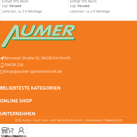
Enthält 19% MwSt.
Enthält 19% MwSt.
zzgl.
Versand
zzgl.
Versand
Lieferzeit: ca. 2-4 Werktage
Lieferzeit: ca. 2-4 Werktage
Bernauer Straße 20, 94356 Kirchroth
09428 226
shop@aumer-gartentechnik.de
BELIEBTESTE KATEGORIEN
ONLINE SHOP
UNTERNEHMEN
2022 Aumer Josef Land- und Gartentechnik e.K. |
Impressum
|
Datenschutz
Shop
Warenkorb
Mein Konto