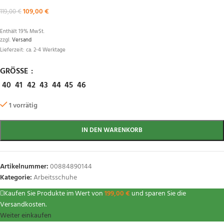
109,00
€
119,00
€
Enthält 19% MwSt.
zzgl.
Versand
Lieferzeit: ca. 2-4 Werktage
GRÖSSE
40
41
42
43
44
45
46
1 vorrätig
IN DEN WARENKORB
Artikelnummer:
00884890144
Kategorie:
Arbeitsschuhe
Kaufen Sie Produkte im Wert von
199,00
€
und sparen Sie die
Versandkosten.
Weiter einkaufen