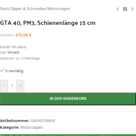
Start
/
Sägen & Schneiden
/
Motorsägen
GTA 40, PM3, Schienenlänge 15 cm
275,00
€
299,00
€
Enthält 19% MwSt.
zzgl.
Versand
Lieferzeit: ca. 2-4 Werktage
5 vorrätig
-
+
IN DEN WARENKORB
Artikelnummer:
GA040116900
Kategorie:
Motorsägen