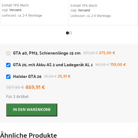
Enthält 19% MwSt.
Enthält 19% MwSt.
zzgl.
Versand
zzgl.
Versand
Lieferzeit: ca. 2-4 Werktage
Lieferzeit: ca. 2-4 Werktage
GTA 40, PM3, Schienenlänge 15 cm
275,00
€
299,00
€
GTA 26, mit Akku AS 2 und Ladegerät AL 1
159,00
€
169,00
€
Holster GTA 26
35,91
€
39,90
€
469,91
€
507,90
€
Für 3 Artikel
IN DEN WARENKORB
Ähnliche Produkte