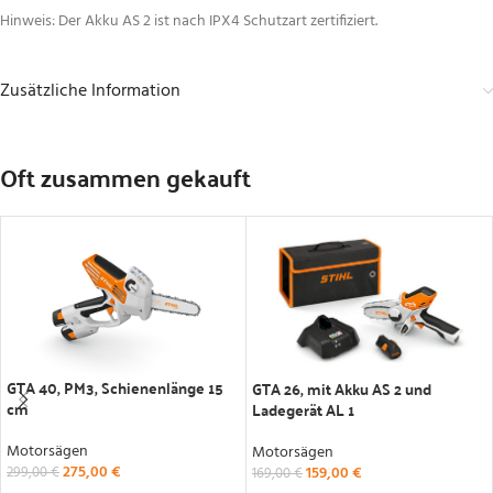
Hinweis: Der Akku AS 2 ist nach IPX4 Schutzart zertifiziert.
Zusätzliche Information
Oft zusammen gekauft
GTA 40, PM3, Schienenlänge 15
GTA 26, mit Akku AS 2 und
cm
Ladegerät AL 1
Motorsägen
Motorsägen
275,00
€
159,00
€
299,00
€
169,00
€