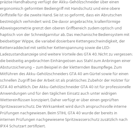
präzise Handhabung verfügt der Akku-Gehölzschneider über einen
ergonomisch geformten Bediengriff mit Handschutz und eine obere
Griffstelle für die zweite Hand. Sie ist so geformt, dass ein Abrutschen
bestmöglich verhindert wird. Die davor angebrachte, krallenförmige
Abweisgeometrie grenzt den oberen Griffbereich zudem optisch und
haptisch von der Schneidgarnitur ab. Das mechanische Bediensystem mit
beidseitiger Wippe, die variabel dosierbare Kettengeschwindigkeit, der
Kettenraddeckel mit seitlicher Kettenspannung sowie die LED-
Ladezustandsanzeige sind weitere Vorteile des GTA 40. Nicht zu vergessen:
die beidseitig angebrachten Einhängeösen aus Stahl zum Anbringen einer
Absturzsicherung – zum Beispiel in der kletternden Baumpflege. Zum
Mitführen des Akku-Gehölzschneiders GTA 40 am Gürtel sowie für einen
schnellen Zugriff bei der Arbeit ist als praktisches Zubehör der Holster für
GTA 40 erhältlich. Der Akku-Gehölzschneider GTA 40 ist für professionelle
Anwendungen und für den täglichen Einsatz auch unter widrigen
Wettereinflüssen konzipiert. Daher verfügt er über einen geprüften
Spritzwasserschutz. Die Wirksamkeit wird durch anspruchsvolle interne
Prüfungen nachgewiesen. Beim STIHL GTA 40 wurde der bereits in
internen Prüfungen nachgewiesene Spritzwasserschutz zusätzlich nach
IPX4 Schutzart zertifiziert.