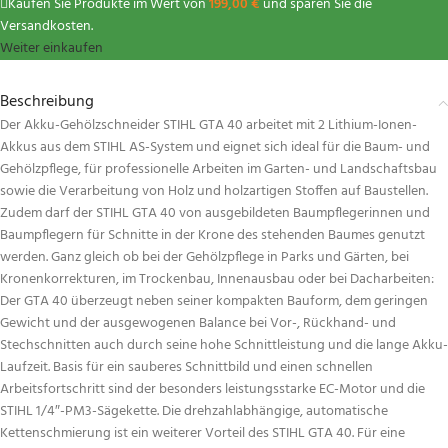
Kaufen Sie Produkte im Wert von
199,00
€
und sparen Sie die
Versandkosten.
Weiter einkaufen
Beschreibung
Der Akku-Gehölzschneider STIHL GTA 40 arbeitet mit 2 Lithium-Ionen-
Akkus aus dem STIHL AS-System und eignet sich ideal für die Baum- und
Gehölzpflege, für professionelle Arbeiten im Garten- und Landschaftsbau
sowie die Verarbeitung von Holz und holzartigen Stoffen auf Baustellen.
Zudem darf der STIHL GTA 40 von ausgebildeten Baumpflegerinnen und
Baumpflegern für Schnitte in der Krone des stehenden Baumes genutzt
werden. Ganz gleich ob bei der Gehölzpflege in Parks und Gärten, bei
Kronenkorrekturen, im Trockenbau, Innenausbau oder bei Dacharbeiten:
Der GTA 40 überzeugt neben seiner kompakten Bauform, dem geringen
Gewicht und der ausgewogenen Balance bei Vor-, Rückhand- und
Stechschnitten auch durch seine hohe Schnittleistung und die lange Akku-
Laufzeit. Basis für ein sauberes Schnittbild und einen schnellen
Arbeitsfortschritt sind der besonders leistungsstarke EC-Motor und die
STIHL 1/4″-PM3-Sägekette. Die drehzahlabhängige, automatische
Kettenschmierung ist ein weiterer Vorteil des STIHL GTA 40. Für eine