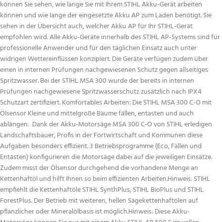
können Sie sehen, wie lange Sie mit Ihrem STIHL Akku-Gerät arbeiten
können und wie lange der eingesetzte Akku AP zum Laden benötigt. Sie
sehen in der Übersicht auch, welcher Akku AP für Ihr STIHL-Gerät
empfohlen wird. Alle Akku-Geräte innerhalb des STIHL AP‑Systems sind für
professionelle Anwender und für den täglichen Einsatz auch unter
widrigen Wettereinflüssen konzipiert. Die Geräte verfügen zudem über
einen in internen Prüfungen nachgewiesenen Schutz gegen allseitiges
Spritzwasser. Bei der STIHL MSA 300 wurde der bereits in internen
Prüfungen nachgewiesene Spritzwasserschutz zusätzlich nach IPX4
Schutzart zertifiziert. Komfortables Arbeiten: Die STIHL MSA 300 C-O mit
Ölsensor Kleine und mittelgroße Bäume fällen, entasten und auch
ablängen: Dank der Akku-Motorsäge MSA 300 C‑O von STIHL erledigen
Landschaftsbauer, Profis in der Fortwirtschaft und Kommunen diese
Aufgaben besonders effizient. 3 Betriebsprogramme (Eco, Fällen und
Entasten) konfigurieren die Motorsäge dabei auf die jeweiligen Einsätze.
Zudem misst der Ölsensor durchgehend die vorhandene Menge an
Kettenhaftöl und hilft Ihnen so beim effizienten Arbeiten.Hinweis: STIHL
empfiehlt die Kettenhaftöle STIHL SynthPlus, STIHL BioPlus und STIHL
ForestPlus. Der Betrieb mit weiteren, hellen Sägekettenhaftölen auf
pflanzlicher oder Mineralölbasis ist möglich.Hinweis: Diese Akku-