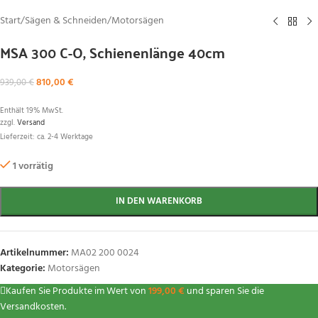
Start
/
Sägen & Schneiden
/
Motorsägen
MSA 300 C-O, Schienenlänge 40cm
810,00
€
939,00
€
Enthält 19% MwSt.
zzgl.
Versand
Lieferzeit: ca. 2-4 Werktage
1 vorrätig
IN DEN WARENKORB
Artikelnummer:
MA02 200 0024
Kategorie:
Motorsägen
Kaufen Sie Produkte im Wert von
199,00
€
und sparen Sie die
Versandkosten.