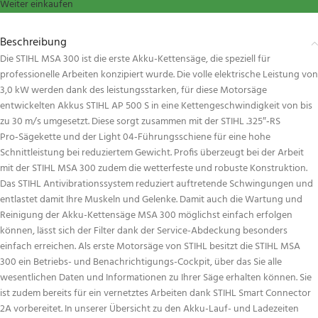
Weiter einkaufen
Beschreibung
Die STIHL MSA 300 ist die erste Akku-Kettensäge, die speziell für
professionelle Arbeiten konzipiert wurde. Die volle elektrische Leistung von
3,0 kW werden dank des leistungsstarken, für diese Motorsäge
entwickelten Akkus STIHL AP 500 S in eine Kettengeschwindigkeit von bis
zu 30 m/s umgesetzt. Diese sorgt zusammen mit der STIHL .325″‑RS
Pro‑Sägekette und der Light 04‑Führungsschiene für eine hohe
Schnittleistung bei reduziertem Gewicht. Profis überzeugt bei der Arbeit
mit der STIHL MSA 300 zudem die wetterfeste und robuste Konstruktion.
Das STIHL Antivibrationssystem reduziert auftretende Schwingungen und
entlastet damit Ihre Muskeln und Gelenke. Damit auch die Wartung und
Reinigung der Akku-Kettensäge MSA 300 möglichst einfach erfolgen
können, lässt sich der Filter dank der Service-Abdeckung besonders
einfach erreichen. Als erste Motorsäge von STIHL besitzt die STIHL MSA
300 ein Betriebs- und Benachrichtigungs-Cockpit, über das Sie alle
wesentlichen Daten und Informationen zu Ihrer Säge erhalten können. Sie
ist zudem bereits für ein vernetztes Arbeiten dank STIHL Smart Connector
2A vorbereitet. In unserer Übersicht zu den Akku-Lauf- und Ladezeiten