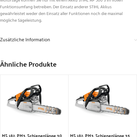
Motorsäge können Sie nur mit einem Akku STIHL AP 500 S im vollen
Funktionsumfang betreiben. Der Einsatz anderer STIHL Akkus
gewährleistet weder den Einsatz aller Funktionen noch die maximal
mögliche Sägeleistung.
Zusätzliche Information
Ähnliche Produkte
IN DEN WARENKORB
IN DEN WARENKORB
MS 182, PM3, Schienenlänge 30
MS 182, PM3, Schienenlänge 35