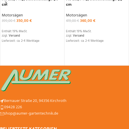
cm
cm
Motorsägen
Motorsägen
350,00
€
360,00
€
399,00
€
419,00
€
Enthält 19% MwSt.
Enthält 19% MwSt.
zzgl.
Versand
zzgl.
Versand
Lieferzeit: ca. 2-4 Werktage
Lieferzeit: ca. 2-4 Werktage
Bernauer Straße 20, 94356 Kirchroth
09428 226
shop@aumer-gartentechnik.de
BELIEBTESTE KATEGORIEN